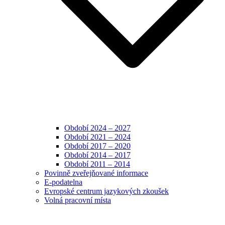
Období 2024 – 2027
Období 2021 – 2024
Období 2017 – 2020
Období 2014 – 2017
Období 2011 – 2014
Povinně zveřejňované informace
E-podatelna
Evropské centrum jazykových zkoušek
Volná pracovní místa