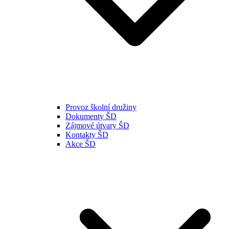
Provoz školní družiny
Dokumenty ŠD
Zájmové útvary ŠD
Kontakty ŠD
Akce ŠD