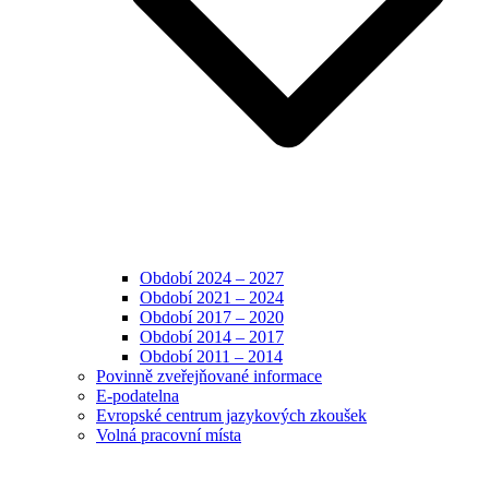
Období 2024 – 2027
Období 2021 – 2024
Období 2017 – 2020
Období 2014 – 2017
Období 2011 – 2014
Povinně zveřejňované informace
E-podatelna
Evropské centrum jazykových zkoušek
Volná pracovní místa