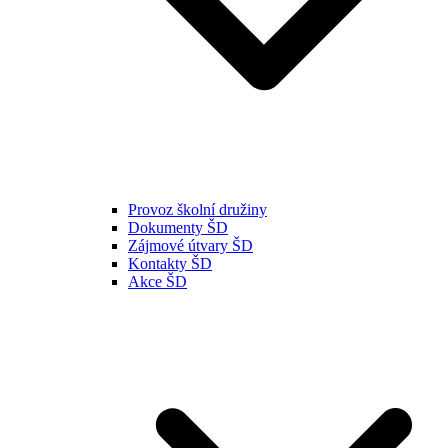
Provoz školní družiny
Dokumenty ŠD
Zájmové útvary ŠD
Kontakty ŠD
Akce ŠD