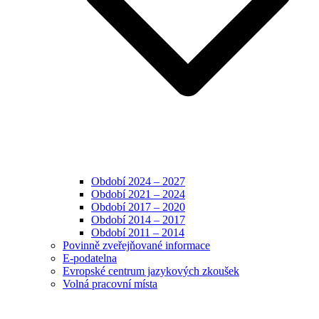
Období 2024 – 2027
Období 2021 – 2024
Období 2017 – 2020
Období 2014 – 2017
Období 2011 – 2014
Povinně zveřejňované informace
E-podatelna
Evropské centrum jazykových zkoušek
Volná pracovní místa