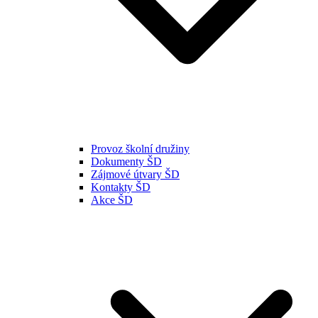
Provoz školní družiny
Dokumenty ŠD
Zájmové útvary ŠD
Kontakty ŠD
Akce ŠD