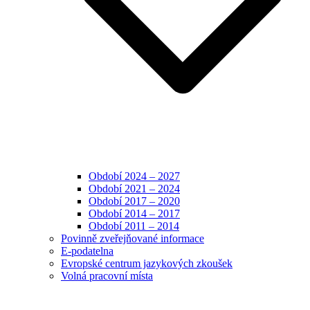
Období 2024 – 2027
Období 2021 – 2024
Období 2017 – 2020
Období 2014 – 2017
Období 2011 – 2014
Povinně zveřejňované informace
E-podatelna
Evropské centrum jazykových zkoušek
Volná pracovní místa