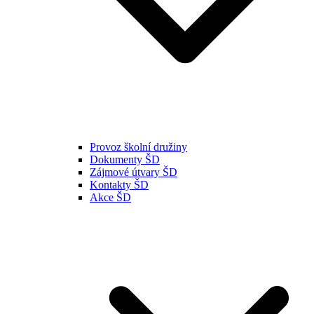
Provoz školní družiny
Dokumenty ŠD
Zájmové útvary ŠD
Kontakty ŠD
Akce ŠD