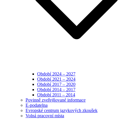
Období 2024 – 2027
Období 2021 – 2024
Období 2017 – 2020
Období 2014 – 2017
Období 2011 – 2014
Povinně zveřejňované informace
E-podatelna
Evropské centrum jazykových zkoušek
Volná pracovní místa