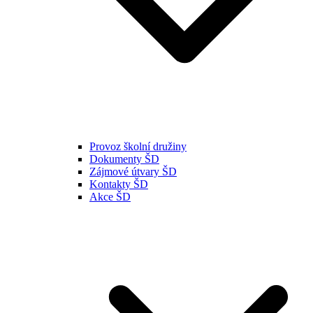
Provoz školní družiny
Dokumenty ŠD
Zájmové útvary ŠD
Kontakty ŠD
Akce ŠD