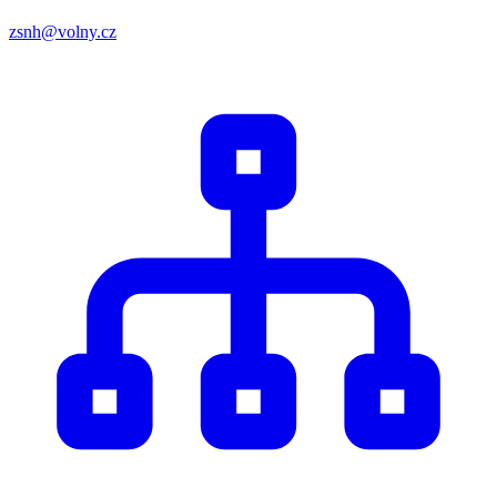
zsnh@volny.cz