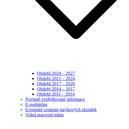
Období 2024 – 2027
Období 2021 – 2024
Období 2017 – 2020
Období 2014 – 2017
Období 2011 – 2014
Povinně zveřejňované informace
E-podatelna
Evropské centrum jazykových zkoušek
Volná pracovní místa