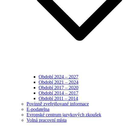
Období 2024 – 2027
Období 2021 – 2024
Období 2017 – 2020
Období 2014 – 2017
Období 2011 – 2014
Povinně zveřejňované informace
E-podatelna
Evropské centrum jazykových zkoušek
Volná pracovní místa