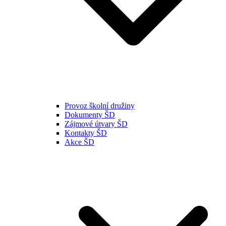
Provoz školní družiny
Dokumenty ŠD
Zájmové útvary ŠD
Kontakty ŠD
Akce ŠD