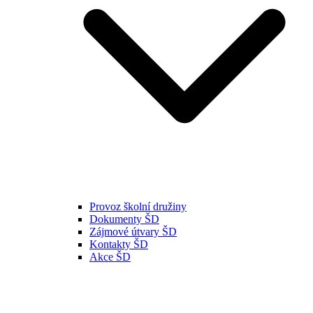
Provoz školní družiny
Dokumenty ŠD
Zájmové útvary ŠD
Kontakty ŠD
Akce ŠD