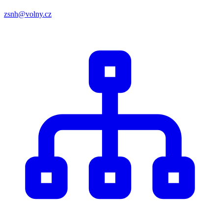
zsnh@volny.cz