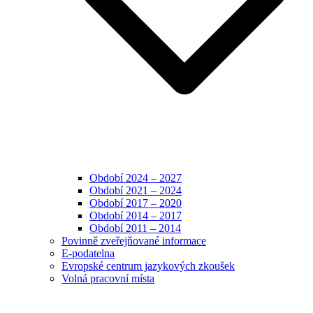
Období 2024 – 2027
Období 2021 – 2024
Období 2017 – 2020
Období 2014 – 2017
Období 2011 – 2014
Povinně zveřejňované informace
E-podatelna
Evropské centrum jazykových zkoušek
Volná pracovní místa