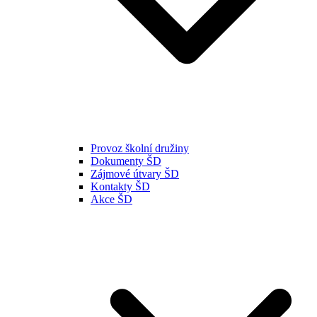
Provoz školní družiny
Dokumenty ŠD
Zájmové útvary ŠD
Kontakty ŠD
Akce ŠD