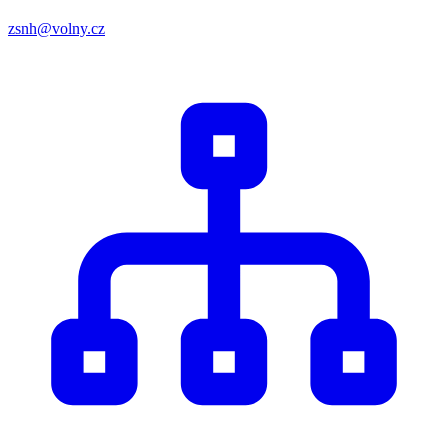
zsnh@volny.cz