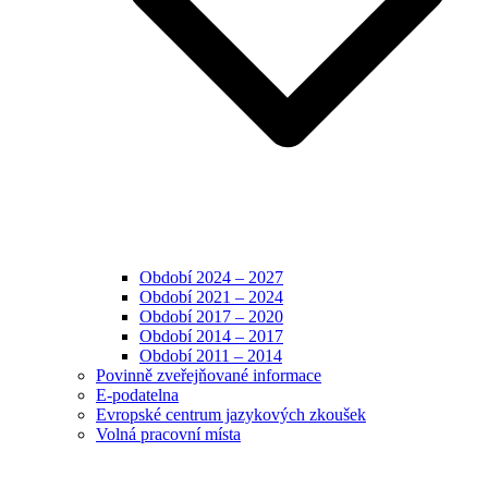
Období 2024 – 2027
Období 2021 – 2024
Období 2017 – 2020
Období 2014 – 2017
Období 2011 – 2014
Povinně zveřejňované informace
E-podatelna
Evropské centrum jazykových zkoušek
Volná pracovní místa