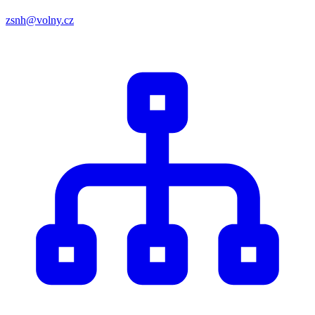
zsnh@volny.cz