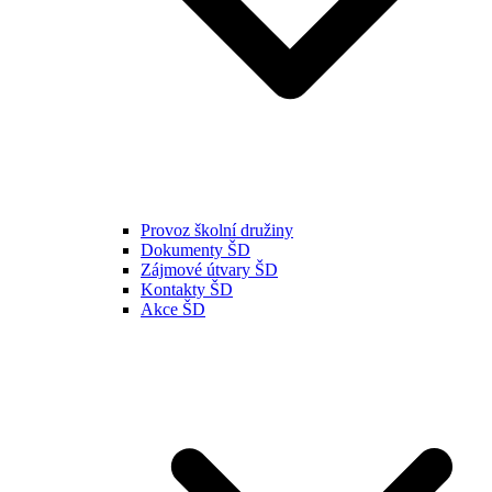
Provoz školní družiny
Dokumenty ŠD
Zájmové útvary ŠD
Kontakty ŠD
Akce ŠD