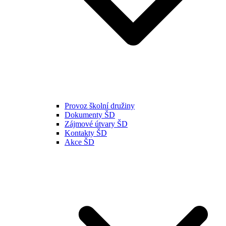
Provoz školní družiny
Dokumenty ŠD
Zájmové útvary ŠD
Kontakty ŠD
Akce ŠD