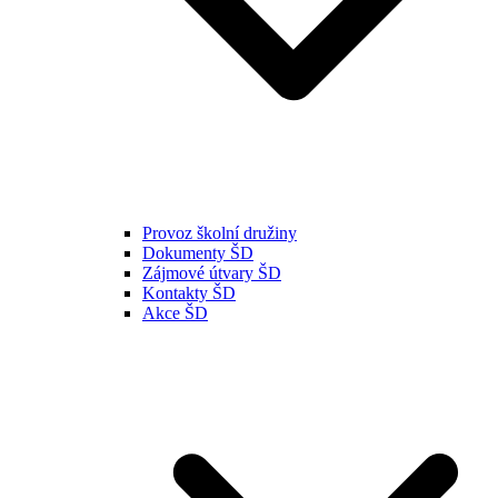
Provoz školní družiny
Dokumenty ŠD
Zájmové útvary ŠD
Kontakty ŠD
Akce ŠD