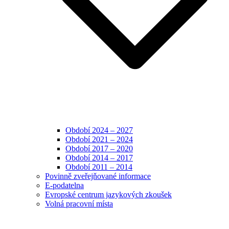
Období 2024 – 2027
Období 2021 – 2024
Období 2017 – 2020
Období 2014 – 2017
Období 2011 – 2014
Povinně zveřejňované informace
E-podatelna
Evropské centrum jazykových zkoušek
Volná pracovní místa