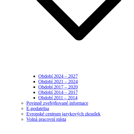
Období 2024 – 2027
Období 2021 – 2024
Období 2017 – 2020
Období 2014 – 2017
Období 2011 – 2014
Povinně zveřejňované informace
E-podatelna
Evropské centrum jazykových zkoušek
Volná pracovní místa