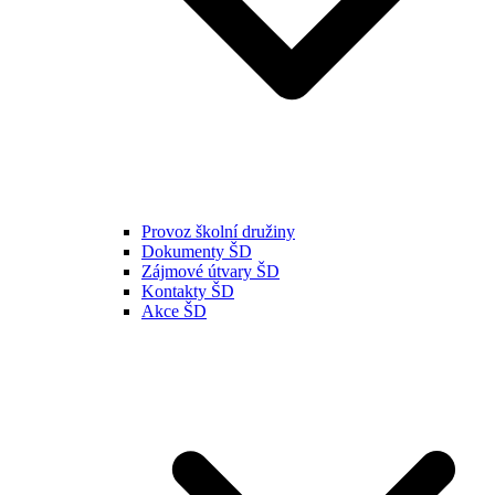
Provoz školní družiny
Dokumenty ŠD
Zájmové útvary ŠD
Kontakty ŠD
Akce ŠD