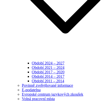
Období 2024 – 2027
Období 2021 – 2024
Období 2017 – 2020
Období 2014 – 2017
Období 2011 – 2014
Povinně zveřejňované informace
E-podatelna
Evropské centrum jazykových zkoušek
Volná pracovní místa