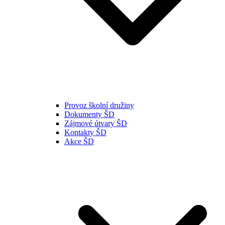
Provoz školní družiny
Dokumenty ŠD
Zájmové útvary ŠD
Kontakty ŠD
Akce ŠD