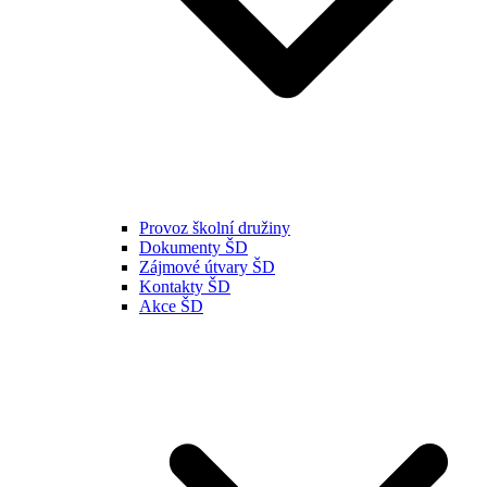
Provoz školní družiny
Dokumenty ŠD
Zájmové útvary ŠD
Kontakty ŠD
Akce ŠD