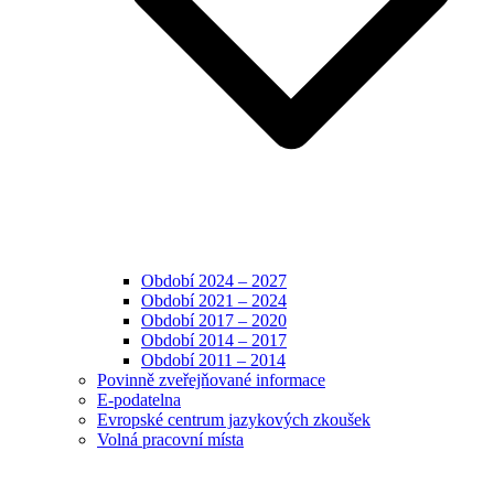
Období 2024 – 2027
Období 2021 – 2024
Období 2017 – 2020
Období 2014 – 2017
Období 2011 – 2014
Povinně zveřejňované informace
E-podatelna
Evropské centrum jazykových zkoušek
Volná pracovní místa