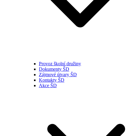
Provoz školní družiny
Dokumenty ŠD
Zájmové útvary ŠD
Kontakty ŠD
Akce ŠD