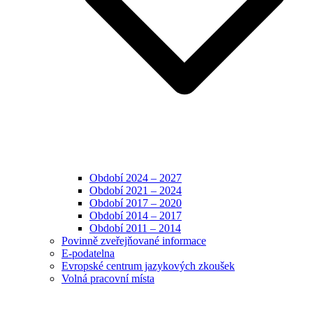
Období 2024 – 2027
Období 2021 – 2024
Období 2017 – 2020
Období 2014 – 2017
Období 2011 – 2014
Povinně zveřejňované informace
E-podatelna
Evropské centrum jazykových zkoušek
Volná pracovní místa