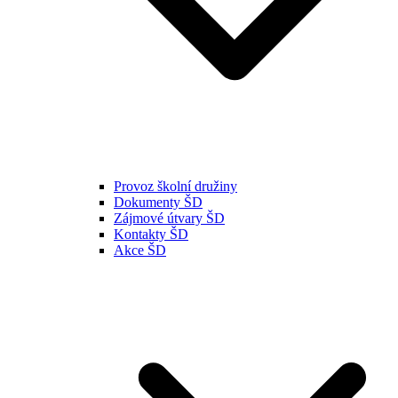
Provoz školní družiny
Dokumenty ŠD
Zájmové útvary ŠD
Kontakty ŠD
Akce ŠD