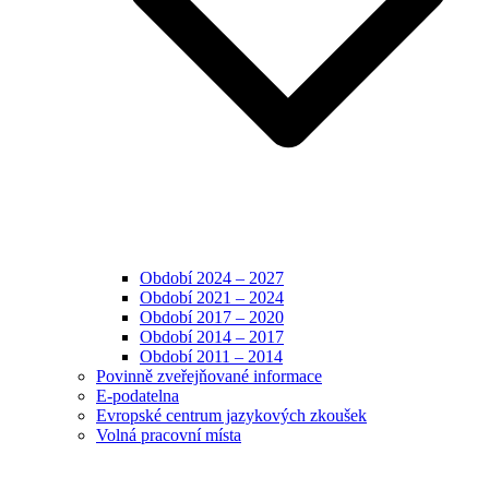
Období 2024 – 2027
Období 2021 – 2024
Období 2017 – 2020
Období 2014 – 2017
Období 2011 – 2014
Povinně zveřejňované informace
E-podatelna
Evropské centrum jazykových zkoušek
Volná pracovní místa